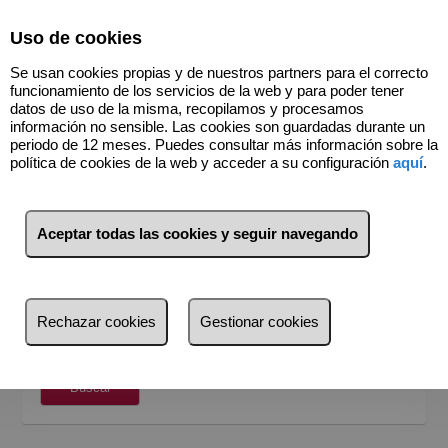
Select Language
▼
Uso de cookies
963400451
Se usan cookies propias y de nuestros partners para el correcto
funcionamiento de los servicios de la web y para poder tener
datos de uso de la misma, recopilamos y procesamos
información no sensible. Las cookies son guardadas durante un
periodo de 12 meses. Puedes consultar más información sobre la
política de cookies de la web y acceder a su configuración
aquí
.
BUSCADOR
Venta
Alquiler
Aceptar todas las cookies y seguir navegando
¿Dónde quieres buscar?
Provincia
Rechazar cookies
Gestionar cookies
Provincia
Busca por referencia, precio, tipo...
Castellón (2)
Buscar
Madrid (1)
València (20)