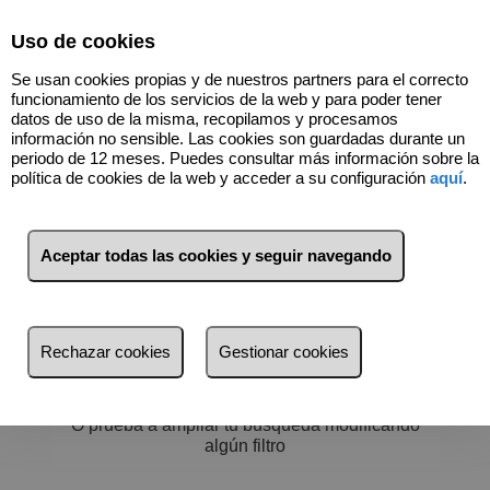
Select Language
▼
Uso de cookies
963400451
Se usan cookies propias y de nuestros partners para el correcto
funcionamiento de los servicios de la web y para poder tener
datos de uso de la misma, recopilamos y procesamos
información no sensible. Las cookies son guardadas durante un
periodo de 12 meses. Puedes consultar más información sobre la
política de cookies de la web y acceder a su configuración
aquí
.
Filtros
más reciente
Aceptar todas las cookies y seguir navegando
más reciente
Menos reciente
No hay nada por aquí :)
Rechazar cookies
Gestionar cookies
Baratos
Volver a buscar
Caros
O prueba a ampliar tu búsqueda modificando
Pequeños
algún filtro
Grandes