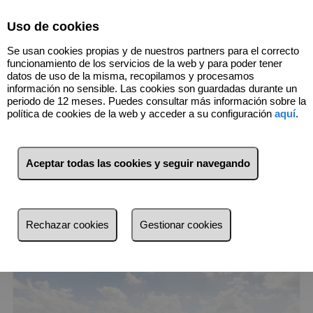
Select Language
▼
Uso de cookies
963400451
Se usan cookies propias y de nuestros partners para el correcto
funcionamiento de los servicios de la web y para poder tener
datos de uso de la misma, recopilamos y procesamos
información no sensible. Las cookies son guardadas durante un
1
Inmuebles
Daganzo de Arriba
periodo de 12 meses. Puedes consultar más información sobre la
(Madrid)
política de cookies de la web y acceder a su configuración
aquí
.
Lista
Mapa
Filtros
Aceptar todas las cookies y seguir navegando
más reciente
más reciente
Rechazar cookies
Gestionar cookies
Menos reciente
Baratos
Caros