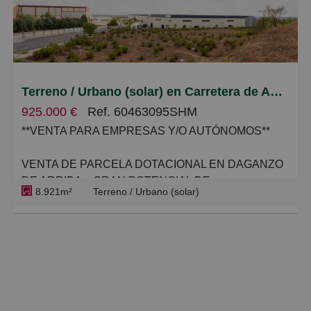
Pequeños
Grandes
Terreno / Urbano (solar) en Carretera de Ajalvir, Daganzo de Arriba
925.000 €
Ref. 60463095SHM
**VENTA PARA EMPRESAS Y/O AUTÓNOMOS**
VENTA DE PARCELA DOTACIONAL EN DAGANZO
DE ARRIBA – GRAN POTENCIAL DE
8.921m²
Terreno / Urbano (solar)
DESARROLLO
Se vende parcela de suelo urbano consolidado en
Daganzo de Arriba, ubicada en una zona de
expansión urbana dentro del Sector 5, clasificada
actualmente como Red Local de Equipamientos y
Servicios (RPL-E.S.).